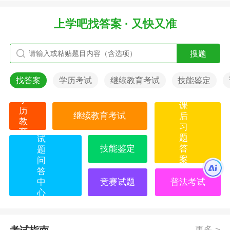
上学吧找答案 · 又快又准
搜题
找答案
学历考试
继续教育考试
技能鉴定
学
课
历
继续教育考试
后
教
习
育
题
试
技能鉴定
答
题
案
问
答
中
竞赛试题
普法考试
心
更多 >