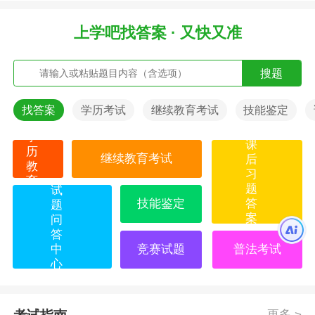
上学吧找答案 · 又快又准
搜题
找答案
学历考试
继续教育考试
技能鉴定
学
课
历
继续教育考试
后
教
习
育
题
试
技能鉴定
答
题
案
问
答
中
竞赛试题
普法考试
心
更多 >