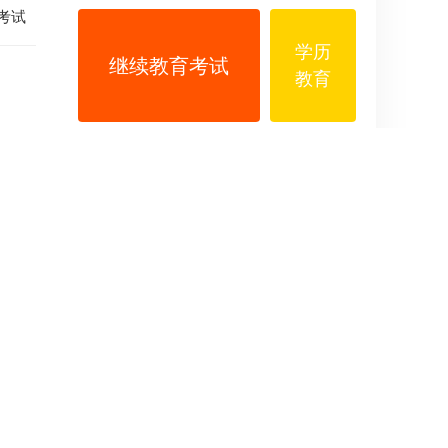
考试
学历
继续教育考试
教育
技能
竞赛
课
后
鉴定
试题
习
题
答
案
试题问答中心
普法
考试