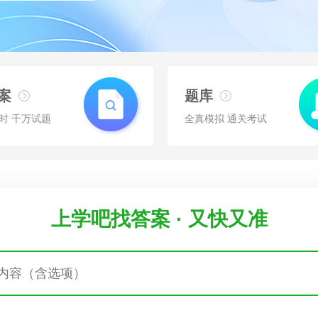
案
题库
时 千万试题
全真模拟 通关考试
上学吧找答案 · 又快又准